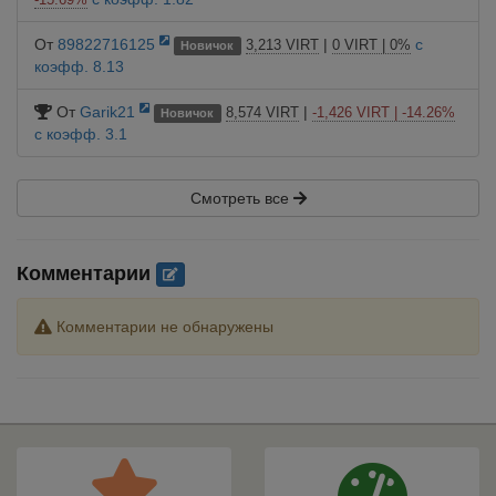
-15.69%
От
89822716125
|
с
3,213 VIRT
0 VIRT | 0%
Новичок
коэфф. 8.13
От
Garik21
|
8,574 VIRT
-1,426 VIRT | -14.26%
Новичок
с
коэфф. 3.1
Смотреть все
Комментарии
Комментарии не обнаружены