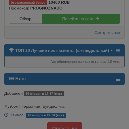
10400 RUB
Эксклюзивный бонус
Промокод:
PROGNOZNADO
Обзор
Перейти на сайт
Смотреть все
ТОП-20 Лучшие прогнозисты (еженедельный)
*до обновления данных осталось -18 мин.
Блог
Добавлен
16 января в 17:37 (мск)
Футбол | Германия. Бундеслига
Начало:
16 января в 22:30 (мск)
Проигрыш