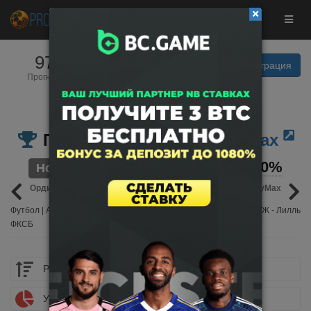
9746
1
Вход | Регистрация
Прогнозистов
Прогнозов
сегодня
Прогноз
от
SwiftKeyMax
|
10,000 VIRT
0 VIRT | 0%
Новичок
Ординар от Garik21
Ординар от SwiftKeyMax
Футбол | Арджеш Питешти -
Футбол | ПСЖ - Лилль
ФКСБ
Рейтинг букмекеров
Учет ставок