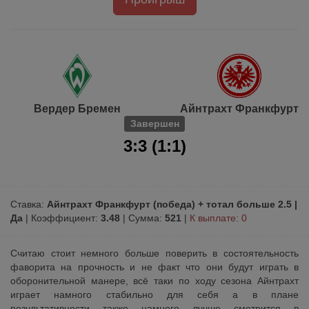
Вердер Бремен
Айнтрахт Франкфурт
Завершен
3:3 (1:1)
Ставка:
Айнтрахт Франкфурт (победа) + тотал больше 2.5 |
Да
|
Коэффициент:
3.48
| Сумма:
521
|
К выплате: 0
Считаю стоит немного больше поверить в состоятельность
фаворита на прочность и не факт что они будут играть в
оборонительной манере, всё таки по ходу сезона Айнтрахт
играет намного стабильно для себя а в плане
результативности также намного лучше смотрится в