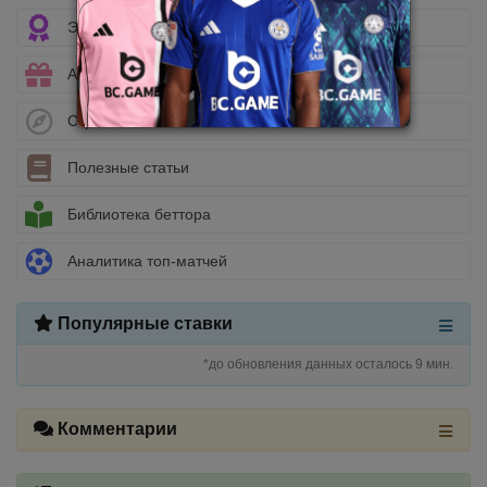
Эксклюзивные бонусы
Акции
Стратегии ставок
Полезные статьи
Библиотека беттора
Аналитика топ-матчей
Популярные ставки
*до обновления данных осталось 9 мин.
Комментарии