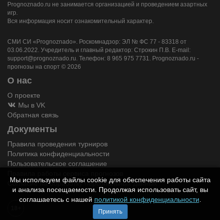
Prognoznado.ru не занимается организацией и проведением азартных
игр.
Вся информация носит ознакомительный характер.
СМИ СИ «Prognoznado». Роскомнадзор: ЭЛ № ФС 77 - 83318 от
03.06.2022. Учредитель и главный редактор: Строкин П.В. E-mail:
support@prognoznado.ru. Телефон: 8 965 975 7731. Prognoznado.ru -
прогнозы на спорт © 2026
О нас
О проекте
Мы в VK
Обратная связь
Документы
Правила проведения турниров
Политика конфиденциальности
Пользовательское соглашение
Правила работы сервиса прогнозов
Мы используем файлы cookie для обеспечения работы сайта
Согласие на обработку персональных данных
и анализа посещаемости. Продолжая использовать сайт, вы
соглашаетесь с нашей
политикой конфиденциальности
.
18+
Принять