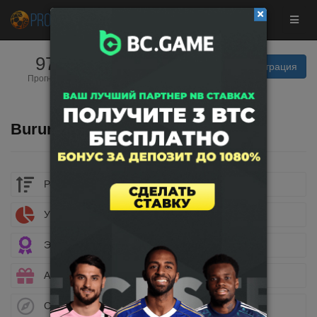
9746
94
Вход | Регистрация
Прогнозистов
Прогнозов
сегодня
Burunduk
Рейтинг букмекеров
Учет ставок
Эксклюзивные бонусы
Акции
Стратегии ставок