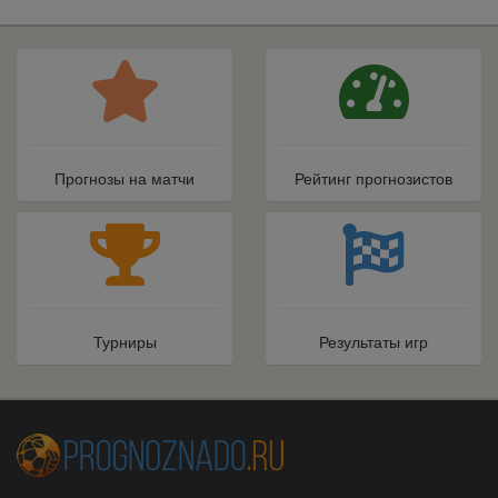
Прогнозы на матчи
Рейтинг прогнозистов
Турниры
Результаты игр