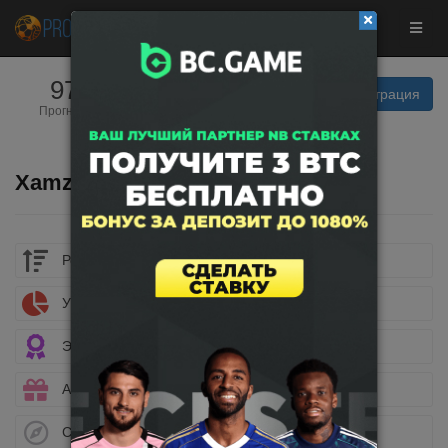
9746
3
Вход | Регистрация
Прогнозистов
Прогнозов
сегодня
Xamza64
Рейтинг букмекеров
Учет ставок
Эксклюзивные бонусы
Акции
Стратегии ставок