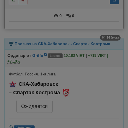
- Кострома в прошлом туре ..
0
0
04:14 (мск)
Прогноз на СКА-Хабаровск - Спартак Кострома
Ординар
от
Griffe
|
10,183 VIRT
+719 VIRT |
Знаток
+7.19%
Футбол. Россия. 1-я лига
СКА-Хабаровск
– Спартак Кострома
Ожидается
08:00 (мск)