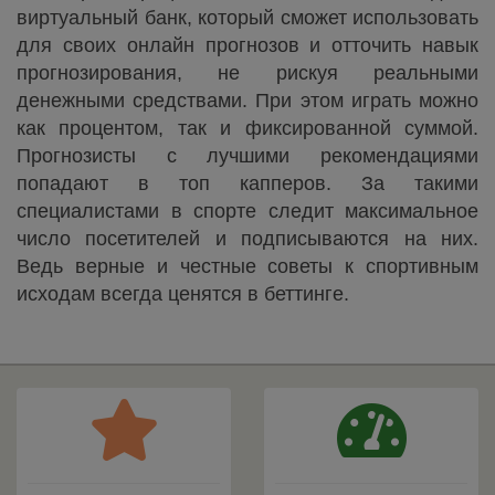
виртуальный банк, который сможет использовать
для своих онлайн прогнозов и отточить навык
прогнозирования, не рискуя реальными
денежными средствами. При этом играть можно
как процентом, так и фиксированной суммой.
Прогнозисты с лучшими рекомендациями
попадают в топ капперов. За такими
специалистами в спорте следит максимальное
число посетителей и подписываются на них.
Ведь верные и честные советы к спортивным
исходам всегда ценятся в беттинге.