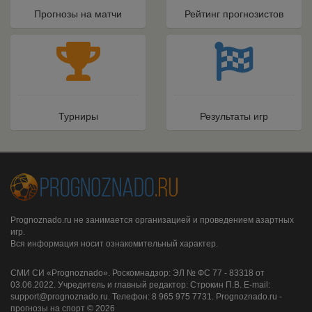
Прогнозы на матчи
Рейтинг прогнозистов
Турниры
Результаты игр
Prognoznado.ru не занимается организацией и проведением азартных
игр.
Вся информация носит ознакомительный характер.
СМИ СИ «Prognoznado». Роскомнадзор: ЭЛ № ФС 77 - 83318 от
03.06.2022. Учредитель и главный редактор: Строкин П.В. E-mail:
support@prognoznado.ru. Телефон: 8 965 975 7731. Prognoznado.ru -
прогнозы на спорт © 2026