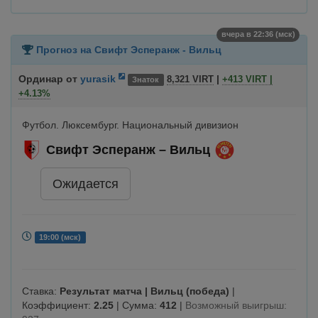
вчера в 22:36 (мск)
Прогноз на Свифт Эсперанж - Вильц
Ординар
от
yurasik
|
8,321 VIRT
+413 VIRT |
Знаток
+4.13%
Футбол. Люксембург. Национальный дивизион
Свифт Эсперанж
– Вильц
Ожидается
19:00 (мск)
Ставка:
Результат матча | Вильц (победа)
|
Коэффициент:
2.25
| Сумма:
412
|
Возможный выигрыш: