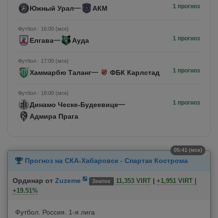
1 прогноз
—
Южный Урал
АКМ
Футбол · 16:00 (мск)
1 прогноз
—
Елгава
Ауда
Футбол · 17:00 (мск)
1 прогноз
—
Хаммарбю Таланг
ФБК Карлстад
Футбол · 18:00 (мск)
1 прогноз
—
Динамо Ческе-Будеевице
Адмира Прага
05:41 (мск)
Прогноз на СКА-Хабаровск - Спартак Кострома
Ординар
от
Zuzeme
|
11,353 VIRT
+1,951 VIRT |
Знаток
+19.51%
Футбол. Россия. 1-я лига