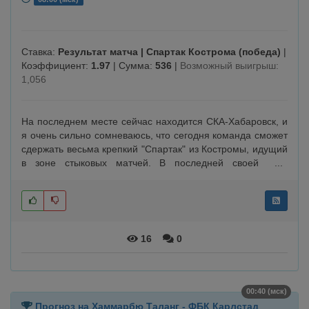
Ставка:
Результат матча | Спартак Кострома (победа)
|
Коэффициент:
1.97
| Сумма:
536
|
Возможный выигрыш:
1,056
На последнем месте сейчас находится СКА-Хабаровск, и
я очень сильно сомневаюсь, что сегодня команда сможет
сдержать весьма крепкий "Спартак" из Костромы, идущий
в зоне стыковых матчей. В последней своей игре
Кострома, конечно не смогла победить "Енисей" на своем
поле (сыграли вничью), но выглядела совсем не плохо, а
вот СКА потерпел поражение от "Урала" разгромное и это
..
16
0
00:40 (мск)
Прогноз на Хаммарбю Таланг - ФБК Карлстад