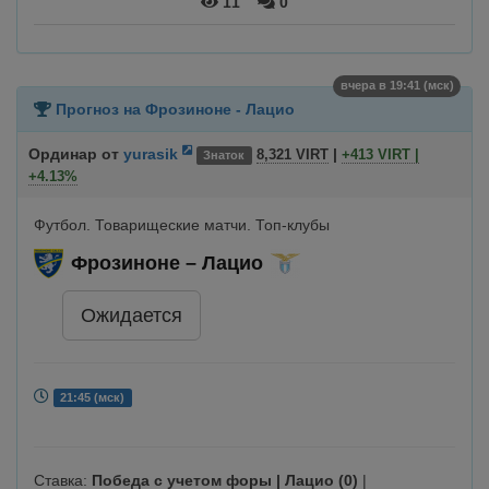
11
0
вчера в 19:41 (мск)
Прогноз на Фрозиноне - Лацио
Ординар
от
yurasik
|
8,321 VIRT
+413 VIRT |
Знаток
+4.13%
Футбол. Товарищеские матчи. Топ-клубы
Фрозиноне
– Лацио
Ожидается
21:45 (мск)
Ставка:
Победа с учетом форы | Лацио (0)
|