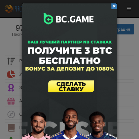
9746
3
Вход | Регистрация
Прогнозистов
Прогнозов
сегодня
Рейтинг букмекеров
Учет ставок
Эксклюзивные бонусы
Акции
Стратегии ставок
Полезные статьи