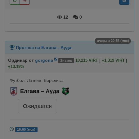
против хорошо организованных соперников. Ист Коуст
Бэйз обычно занимает верхнюю часть таблицы и борется
за места в плей-офф/передвижение вверх по ..
12
0
вчера в 20:56 (мск)
Прогноз на Елгава - Ауда
Ординар
от
gorgona
|
10,215 VIRT
+1,319 VIRT |
Знаток
+13.19%
Футбол. Латвия. Вирслига
Елгава
– Ауда
Ожидается
16:00 (мск)