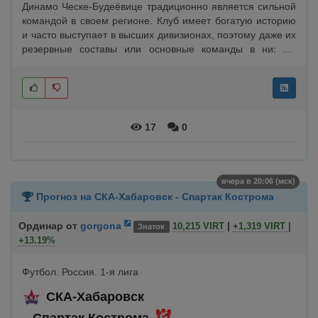
Динамо Ческе-Будеёвице традиционно является сильной
командой в своем регионе. Клуб имеет богатую историю
и часто выступает в высших дивизионах, поэтому даже их
резервные составы или основные команды в низших
лигах обладают значительным преимуществом в качестве
подготовки игроков и тактической дисциплине. Команда
из Южных Чехий обычно демонстрирует стабильную игру
в обороне и умеет реализовывать моменты благодаря
более высокому уровню индивидуального мастерства по
17
0
сравнению ..
вчера в 20:06 (мск)
Прогноз на СКА-Хабаровск - Спартак Кострома
Ординар
от
gorgona
|
10,215 VIRT
+1,319 VIRT |
Знаток
+13.19%
Футбол. Россия. 1-я лига
СКА-Хабаровск