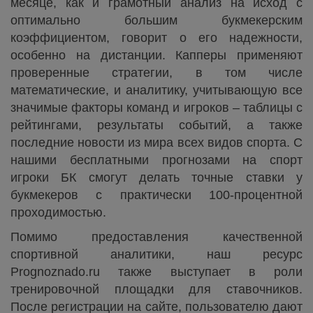
месяце, как и грамотный анализ на исход с
оптимально большим букмекерским
коэффициентом, говорит о его надежности,
особенно на дистанции. Капперы применяют
проверенные стратегии, в том числе
математические, и аналитику, учитывающую все
значимые факторы команд и игроков – таблицы с
рейтингами, результаты событий, а также
последние новости из мира всех видов спорта. С
нашими бесплатными прогнозами на спорт
игроки БК смогут делать точные ставки у
букмекеров с практически 100-процентной
проходимостью.
Помимо предоставления качественной
спортивной аналитики, наш ресурс
Prognoznado.ru также выступает в роли
тренировочной площадки для ставочников.
После регистрации на сайте, пользователю дают