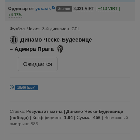
Ординар
от
yurasik
|
8,321 VIRT
+413 VIRT |
Знаток
+4.13%
Футбол. Чехия. 3-й дивизион. CFL
Динамо Ческе-Будеевице
– Адмира Прага
Ожидается
18:00 (мск)
Ставка:
Результат матча | Динамо Ческе-Будеевице
(победа)
|
Коэффициент:
1.94
| Сумма:
456
|
Возможный
выигрыш: 885