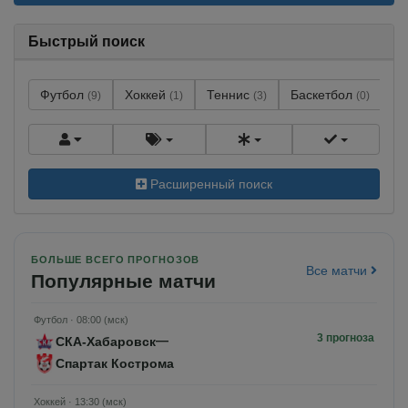
Быстрый поиск
Футбол
Хоккей
Теннис
Баскетбол
В
(9)
(1)
(3)
(0)
Расширенный поиск
БОЛЬШЕ ВСЕГО ПРОГНОЗОВ
Все матчи
Популярные матчи
Футбол · 08:00 (мск)
3 прогноза
—
СКА-Хабаровск
Спартак Кострома
Хоккей · 13:30 (мск)