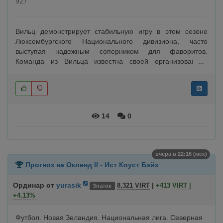
927
Вильц демонстрирует стабильную игру в этом сезоне
Люксембургского Национального дивизиона, часто
выступая надежным соперником для фаворитов.
Команда из Вильца известна своей организованной
обороной и способностью действовать на контратаках,
что делает их опасными против более техничных, но
уязвимых в защите коллективов. В последних турах
«Вильц» показал хорошую серию результатов,
продемонстрировав умение забирать очки в сложных
14
0
матчах. Их предыдущие встречи с «Свифтом» часто
складывались ..
вчера в 22:16 (мск)
Прогноз на Окленд II - Ист Коуст Бэйз
Ординар
от
yurasik
|
8,321 VIRT
+413 VIRT |
Знаток
+4.13%
Футбол. Новая Зеландия. Национальная лига. Северная